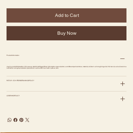
Add to Cart
Buy Now
Produktinformation
Jag är produktinformation. Här passar utmärkt att lägga till mer information om produkten, som till exempel storlekar, material, skötsel- och rengöringsråd. Här kan du också beskriva
vad det är som gör produkten speciell och vad kunder kan ha för nytta av den.
RETUR- OCH ÅTERBETALNINGSPOLICY
LEVERANSPOLICY