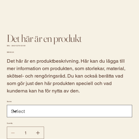
Det här är en produkt
SKU
SKU:
364215376135199
364215376135199
Price
SEK 85.00
Det här är en produktbeskrivning. Här kan du lägga till
mer information om produkten, som storlekar, material,
skötsel- och rengöringsråd. Du kan också berätta vad
som gör just den här produkten speciell och vad
kunderna kan ha för nytta av den.
Storlek
Quantity