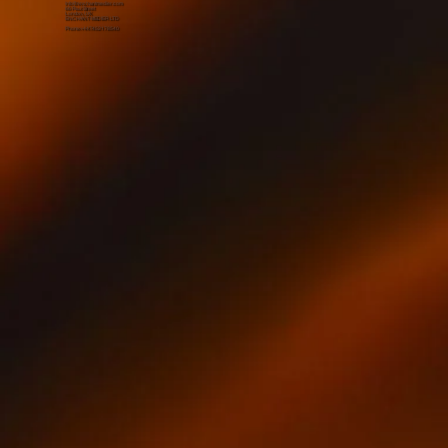
info@enchantmedier.com
66 Paul Street
London, UK
ENCHANT MEDIER LTD
Phone:+447452178540